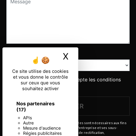
Combien font un plus dix
X
Masquer le ban
Ce site utilise des cookies
et vous donne le contrôle
En cochant cette case, j'accepte les conditions
sur ceux que vous
particulières ci-dessous **
souhaitez activer
Nos partenaires
ENVOYER
(17)
APIs
Autre
** Les données personnelles communiquées sont nécessaires aux fins
Mesure d'audience
de vous contacter. Elles sont destinées à l'entreprise et ses sous-
Régies publicitaires
traitants. Vous disposez de droits d’accès, de rectification,