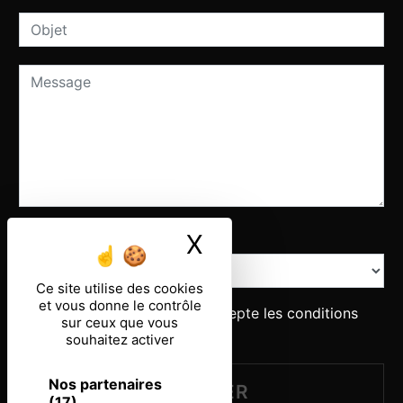
Combien font un plus cinq
X
Masquer le ban
Ce site utilise des cookies
et vous donne le contrôle
En cochant cette case, j'accepte les conditions
sur ceux que vous
particulières ci-dessous **
souhaitez activer
Nos partenaires
ENVOYER
(17)