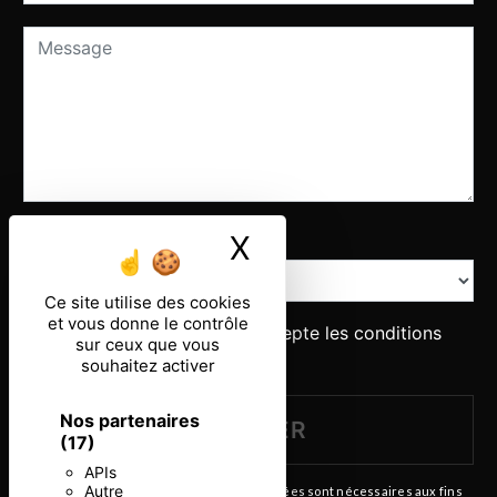
Combien font un plus sept
X
Masquer le ban
Ce site utilise des cookies
et vous donne le contrôle
En cochant cette case, j'accepte les conditions
sur ceux que vous
particulières ci-dessous **
souhaitez activer
Nos partenaires
ENVOYER
(17)
APIs
Autre
** Les données personnelles communiquées sont nécessaires aux fins