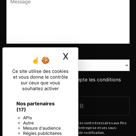
Combien font un plus six
X
Masquer le ban
Ce site utilise des cookies
et vous donne le contrôle
En cochant cette case, j'accepte les conditions
sur ceux que vous
particulières ci-dessous **
souhaitez activer
Nos partenaires
ENVOYER
(17)
APIs
Autre
** Les données personnelles communiquées sont nécessaires aux fins
Mesure d'audience
de vous contacter. Elles sont destinées à l'entreprise et ses sous-
Régies publicitaires
traitants. Vous disposez de droits d’accès, de rectification,