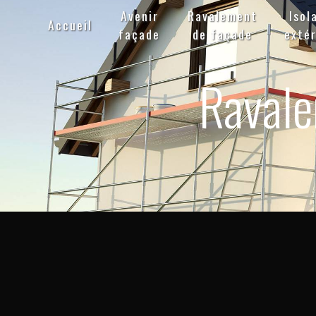
Panneau de gestion des cookies
Avenir
Ravalement
Isol
Accueil
façade
de façade
extér
Ravale