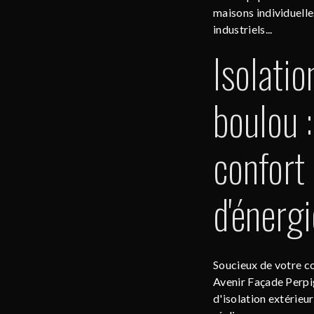
maisons individuelle
industriels...
Isolatio
boulou 
confort
d'énergi
Soucieux de votre c
Avenir Façade Perpi
d'isolation extérieu