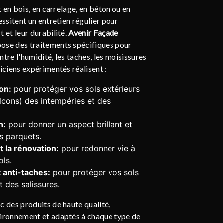
nt en bois, en carrelage, en béton ou en
essitent un entretien régulier pour
t et leur durabilité.
Avenir Façade
ose des traitements spécifiques pour
tre l'humidité, les taches, les moisissures
niciens expérimentés réalisent :
on:
pour protéger vos sols extérieurs
alcons) des intempéries et des
n:
pour donner un aspect brillant et
os parquets.
 la rénovation:
pour redonner vie à
ols.
 anti-taches:
pour protéger vos sols
t des salissures.
c des produits de haute qualité,
vironnement et adaptés à chaque type de