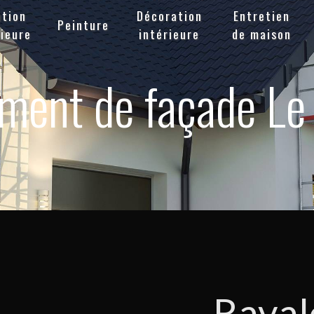
ation
Décoration
Entretien
Peinture
ieure
intérieure
de maison
ment de façade Le
Raval