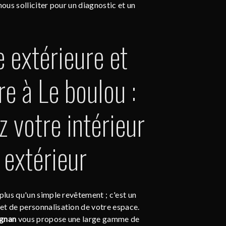
nous solliciter pour un diagnostic et un
e extérieure et
re à Le boulou :
 votre intérieur
 extérieur
 plus qu'un simple revêtement ; c'est un
et de personnalisation de votre espace.
ignan
vous propose une large gamme de