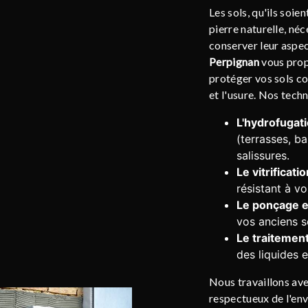
Les sols, qu'ils soie
pierre naturelle, néc
conserver leur aspec
Perpignan
vous prop
protéger vos sols con
et l'usure. Nos tech
L'hydrofugati
(terrasses, b
salissures.
Le vitrificatio
résistant à v
Le ponçage et
vos anciens s
Le traitement
des liquides e
Nous travaillons ave
respectueux de l'en