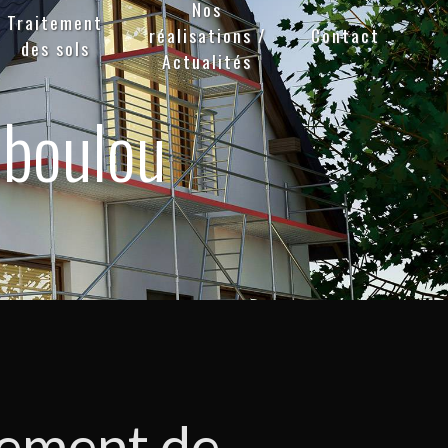
Nos
Traitement
réalisations /
Contact
des sols
Actualités
 boulou
ement de