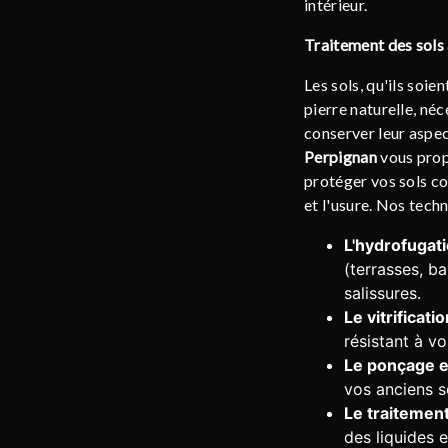
intérieur.
Traitement des sols 
Les sols, qu'ils soie
pierre naturelle, néc
conserver leur aspec
Perpignan
vous prop
protéger vos sols con
et l'usure. Nos tech
L'hydrofugati
(terrasses, b
salissures.
Le vitrificatio
résistant à v
Le ponçage et
vos anciens s
Le traitement
des liquides e