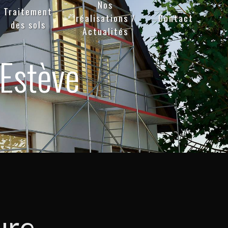
Nos
Traitement
réalisations /
Contact
des sols
Actualités
-Estève
ure