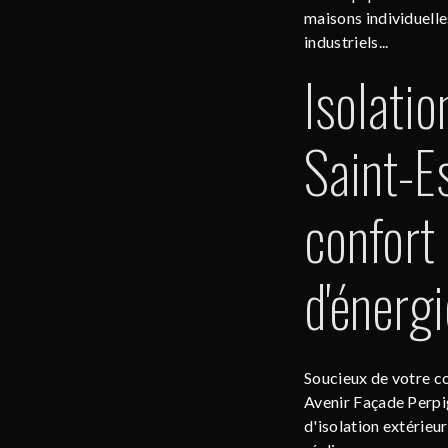
maisons individuelle
industriels...
Isolatio
Saint-E
confort
d'énergi
Soucieux de votre c
Avenir Façade Perpi
d'isolation extérieu