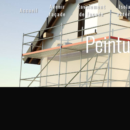
Panneau de gestion des cookies
Avenir
Ravalement
Isol
Accueil
façade
de façade
extér
Peintu