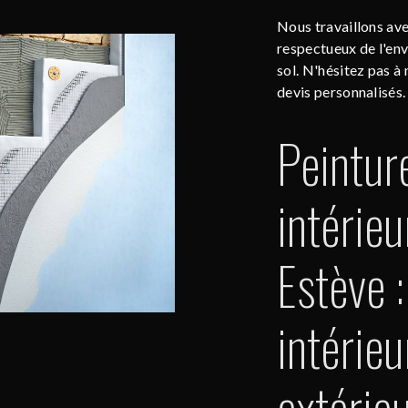
Nous travaillons ave
respectueux de l'en
sol. N'hésitez pas à 
devis personnalisés.
Peintur
intérieu
Estève 
intérieu
extérie