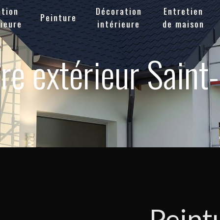
ation
Décoration
Entretien
Peinture
ieure
intérieure
de maison
re extérieur Saint
Peint