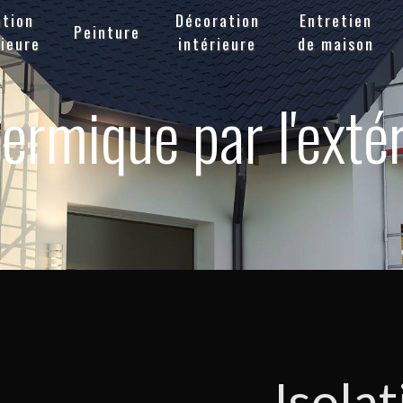
ation
Décoration
Entretien
Peinture
ieure
intérieure
de maison
hermique par l'exté
Isolat