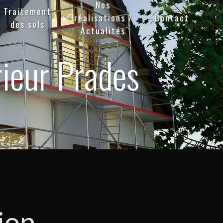
Nos
Traitement
réalisations /
Contact
des sols
Actualités
rieur Prades
ion