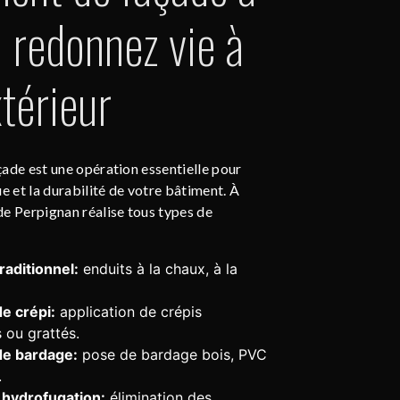
: redonnez vie à
térieur
ade est une opération essentielle pour
ue et la durabilité de votre bâtiment. À
de Perpignan réalise tous types de
aditionnel:
enduits à la chaux, à la
e crépi:
application de crépis
ou grattés.
de bardage:
pose de bardage bois, PVC
.
 hydrofugation:
élimination des