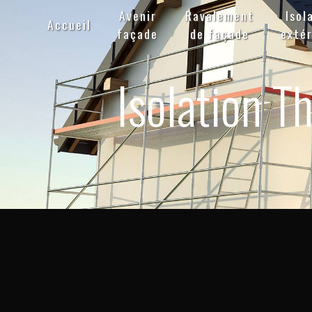
Panneau de gestion des cookies
Avenir
Ravalement
Isol
Accueil
façade
de façade
extér
Isolation T