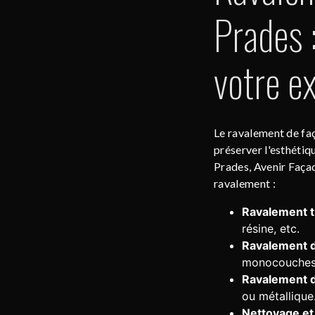
Prades 
votre ex
Le ravalement de faç
préserver l'esthétiq
Prades, Avenir Faça
ravalement :
Ravalement tr
résine, etc.
Ravalement d
monocouches 
Ravalement 
ou métallique
Nettoyage et