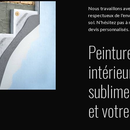
Nous travaillons ave
respectueux de l'en
sol. N'hésitez pas à 
devis personnalisés.
Peintur
intérieu
sublimez
et votre