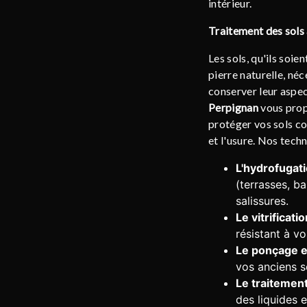
intérieur.
Traitement des sols 
Les sols, qu'ils soie
pierre naturelle, néc
conserver leur aspec
Perpignan
vous prop
protéger vos sols con
et l'usure. Nos tech
L'hydrofugati
(terrasses, b
salissures.
Le vitrificatio
résistant à v
Le ponçage et
vos anciens s
Le traitement
des liquides e