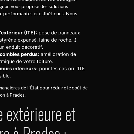
gnan vous propose des solutions
re performantes et esthétiques. Nous
l'extérieur (ITE):
pose de panneaux
styrène expansé, laine de roche...)
un enduit décoratif.
s combles perdus:
amélioration de
ermique de votre toiture.
 murs intérieurs:
pour les cas où l'ITE
ible.
nancières de l'État pour réduire le coût de
ion à Prades.
e extérieure et
re à Prades :