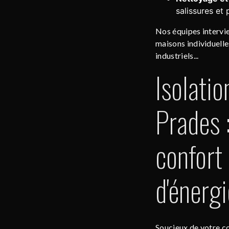
salissures et 
Nos équipes intervie
maisons individuelle
industriels...
Isolatio
Prades 
confort
d'énergi
Soucieux de votre c