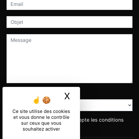
Combien font quatre plus sept
X
Masquer le ban
Ce site utilise des cookies
et vous donne le contrôle
En cochant cette case, j'accepte les conditions
sur ceux que vous
particulières ci-dessous **
souhaitez activer