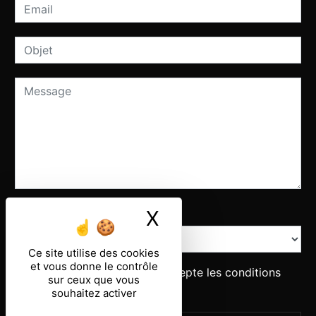
Combien font dix plus dix
X
Masquer le ban
Ce site utilise des cookies
et vous donne le contrôle
En cochant cette case, j'accepte les conditions
sur ceux que vous
particulières ci-dessous **
souhaitez activer