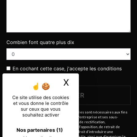
Combien font quatre plus dix
En cochant cette case, j'accepte les conditions
particulières ci-dessous **
X
Masquer le ban
ENVOYER
Ce site utilise des cookies
et vous donne le contrôle
sur ceux que vous
** Les données personnelles communiquées sont nécessaires aux fins
souhaitez activer
de vous contacter. Elles sont destinées à l'entreprise et ses sous-
traitants. Vous disposez de droits d’accès, de rectification,
d’effacement, de portabilité, de limitation, d’opposition, de retrait de
Nos partenaires
(1)
votre consentement à tout moment et du droit d’introduire une
réclamation auprès d’une autorité de contrôle, ainsi que d’organiser le